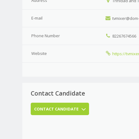
Address
Trinidad and 
E-mail
tvmixer@dom-2
Phone Number
82267674566
Website
https://tvmixe
Contact Candidate
CONTACT CANDIDATE