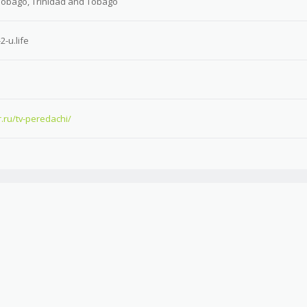
Tobago, Trinidad and Tobago
-u.life
r.ru/tv-peredachi/