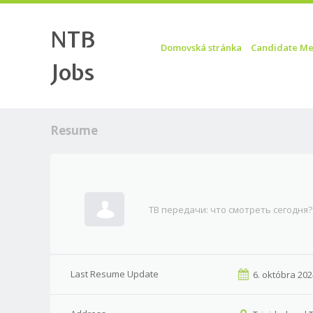
NTB
Skip to content
Menu
Domovská stránka
Candidate Me
Jobs
Resume
ТВ передачи: что смотреть сегодня?
Last Resume Update
6. októbra 20