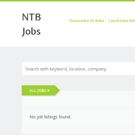
NTB
Skip to content
Menu
Domovská stránka
Candidate Me
Jobs
ALL JOBS ▾
No job listings found.