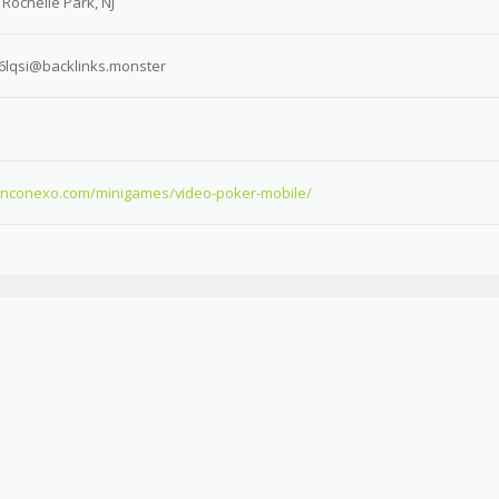
 Rochelle Park, NJ
56lqsi@backlinks.monster
oinconexo.com/minigames/video-poker-mobile/