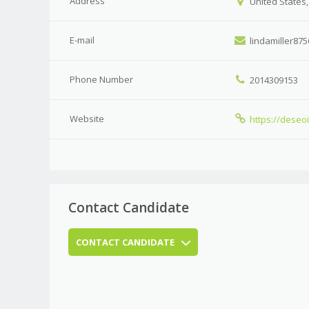
Address
United States,
E-mail
lindamiller87
Phone Number
2014309153
Website
https://dese
Contact Candidate
CONTACT CANDIDATE